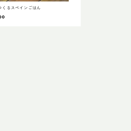
つくるスペインごはん
00