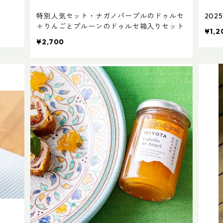
特別人気セット・ナガノパープルのドゥルセ
20
＋りんごとプルーンのドゥルセ箱入りセット
¥1,2
¥2,700