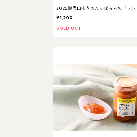
2025御代田そうめんかぼちゃのドゥル
¥1,200
SOLD OUT