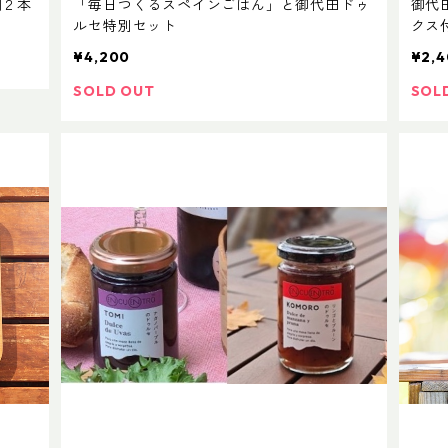
用２本
「毎日つくるスペインごはん」と御代田ドゥ
御代
ルセ特別セット
クス
¥4,200
¥2,
SOLD OUT
SOL